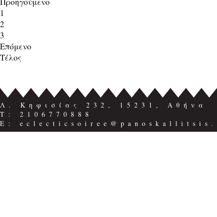
Προηγούμενο
1
2
3
Επόμενο
Τέλος
Λ. Κηφισίας 232, 15231, Αθήνα
Τ: 2106770888
E: eclecticsoiree@panoskallitsis