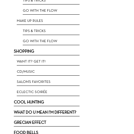
ΤIPS & TRICKS
GO WITH THE FLOW
MAKE UP RULES
TIPS & TRICKS
GO WITH THE FLOW
SHOPPING
WANT IT? GET IT!
CD/MUSIC
SALON'S FAVORITES
ECLECTIC SOIRÉE
COOL HUNTING
WHAT DO U MEAN I’M DIFFERENT?
GRECIAN EFFECT
FOOD BELLS