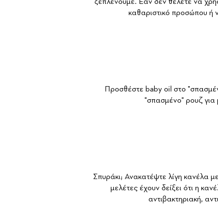
ξεπλένουμε. Εάν δεν θέλετε να χρησ
καθαριστικό προσώπου ή ν
Προσθέστε baby oil στο "σπασμέ
"σπασμένο" ρουζ για 
Σπυράκι; Ανακατέψτε λίγη κανέλα με
μελέτες έχουν δείξει ότι η καν
αντιβακτηριακή, αντ