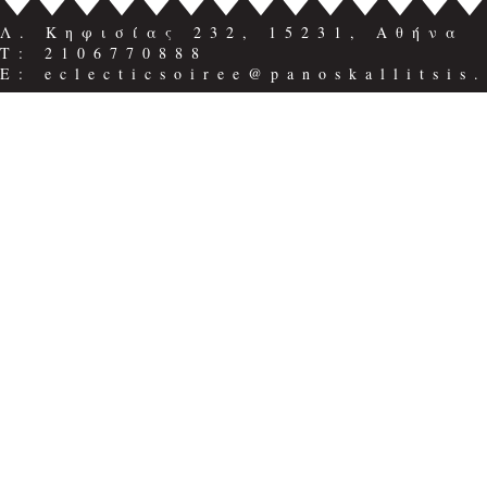
Λ. Κηφισίας 232, 15231, Αθήνα
Τ: 2106770888
E: eclecticsoiree@panoskallitsis