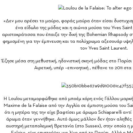
«Δεν μου αρέσει το μαύρο, φοράς μαύρα όταν είσαι δυστυχισμέ
ένα είδωλο της μόδας και η αιώνια μούσα του Yves Sain
αριστοκράτισσα που έπαιξε την δική της Bohemian Rhapsody σ
φημισμένη για την έμπνευση και τα πολύχρωμα αξεσουάρ υψηλ
τον Yves Saint Laurent.
Έζησε μέσα στη μεθυστική, ηδονιστική σκηνή μόδας στο Παρίσι 
Αιρετική, υπέρ –επινοητική , πέθανε το 2011 στα
Η Loulou μεταμορφώθηκε από μποέμ κόρη ενός Γάλλου μαρκήσ
Maxime de la Falaise από την Αγγλία σε έμπιστη μούσα του Sai
ότι η μητέρα της την είχε βαφτίσει με άρωμα Schiaparelli αντί 
άρωμα όταν γεννήθηκε. Αυτό όμως μάλλον δεν ήταν αληθές –
αυστηρή μεταπολεμική Βρετανία (στο Sussex), στην οποία η 
Falaise, είχε επιστρέψει για λίγο από το Παρίσι. Αλλά η M