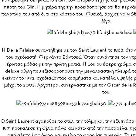
παντρεύτηκε σε ηλικία 18 ετών, τον ιστορικό τέχνης και Ιρλαν
Ιππότη του Glin. Η μητέρα της την προειδοποίησε ότι θα περνάε
πανοπλία του από ό, τι στο κάστρο του. Φυσικά, άρχισε να νιώ
λίγο.
Η De la Falaise συναντήθηκε με τον Saint Laurent το 1968, όταν
του σχεδιαστή, Φερνάντο Σάντσεζ. Όταν συνάντησε τον ντρ
έρωτας μόδας με την πρώτη ματιά. Η Loulou έφερε χρώμα στ
deluxe αίγλη που εξισορροπούσε την μεγαλοαστική πλευρά το
εκείνον το 1972, σχεδιάζοντας κοσμήματα και καπέλα υψηλής ρ
μέχρι το 2002. Αργότερα, συνεργάστηκε με τον Oscar de la R
του.
Ο Saint Laurent αγαπούσε το στυλ, την τόλμη και την εξυπνάδα
1971 προκάλεσε τη ζήλια πάνω και κάτω από την πασαρέλα, της
από αλεπού ως δώρο, και εκείνη το φορούσε συνεχώς. Το ε