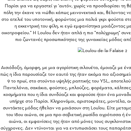
Παρίσι για να εργαστεί γι 'αυτόν, χωρίς να προσδιορίσει τη θ
πόλη την έκανε να νιώθει κάπως μεινονεκτικά και, θέλοντας ν
στο ατελιέ του υποτονική, φορώντας μια παλιά γκρι φούστα στο
η εκκεντρική του φίλη, κι εγώ εμφανίστηκα μοιάζοντας 
οικοτροφείου." H Loulou δεν ήταν απλά η πιο "πολύχρωμη" συνε
πιο ζωντανές προσωπικότητες της γυναικείας μόδας από
Αισιόδοξη, όμορφη, με μια αγορίστικη σιλουέτα, έμοιαζε με ένα
πώς η ίδια παρουσίαζε τον εαυτό της ήταν ακόμα πιο αξιοσημεί
9 το πρωί, στο στούντιο υψηλής ραπτικής του YSL, αποτελού
Παντελόνια, σακάκια, φούστες, μπλούζες, φορέματα, κάλτσες
κοσμήματα που η ίδια συνδύαζε και φορούσε ήταν ένα μοναδι
υπήρχε στο Παρίσι. Κληρονόμοι, αριστοκράτες, μοντέλα, 
συντάκτες μόδας ήθελαν να μοιάσουν στη Loulou. Είτε μεταμ
του 18ου αιώνα, σε μια προ-σοβιετική ρωσίδα αγρότισσα ή έ
αιώνα, οι εμφανίσεις της ήταν από μόνες τους συγκλονιστι
σύγχρονες. Δεν ντύνονται για να εντυπωσιάσει τους παπαράτσ