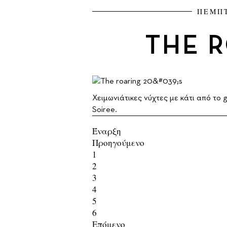
ΠΕΜΠΤ
THE R
Χειμωνιάτικες νύχτες με κάτι από το 
Soiree.
Έναρξη
Προηγούμενο
1
2
3
4
5
6
Επόμενο