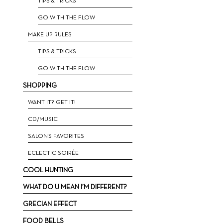
ΤIPS & TRICKS
GO WITH THE FLOW
MAKE UP RULES
TIPS & TRICKS
GO WITH THE FLOW
SHOPPING
WANT IT? GET IT!
CD/MUSIC
SALON'S FAVORITES
ECLECTIC SOIRÉE
COOL HUNTING
WHAT DO U MEAN I’M DIFFERENT?
GRECIAN EFFECT
FOOD BELLS