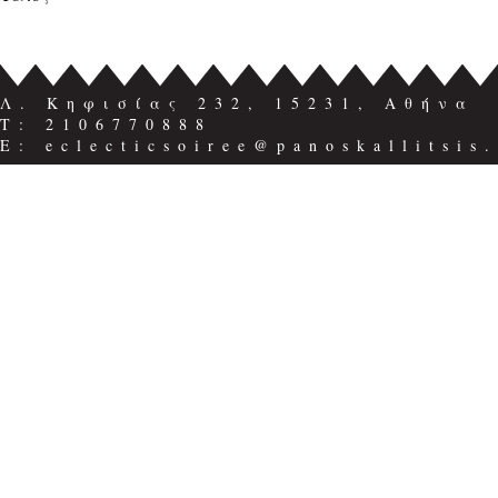
Λ. Κηφισίας 232, 15231, Αθήνα
Τ: 2106770888
E: eclecticsoiree@panoskallitsis