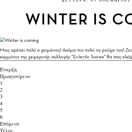
WINTER IS 
Μας αρέσει πολύ ο χειμώνας! Ακόμα πιο πολύ τα ρούχα του! Ζεσ
κομμάτια της χειμερινής συλλογής "Εclectic Soiree" θα σας κλέ
Έναρξη
Προηγούμενο
1
2
3
4
5
6
Επόμενο
Τέλος