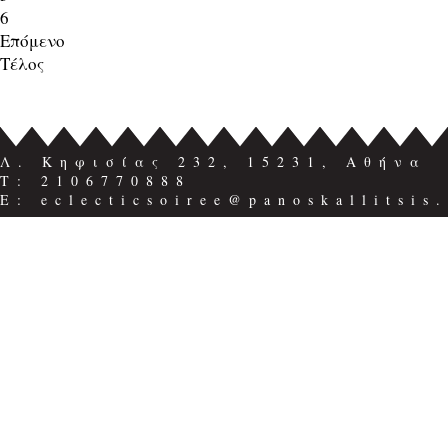
6
Επόμενο
Τέλος
Λ. Κηφισίας 232, 15231, Αθήνα
Τ: 2106770888
E: eclecticsoiree@panoskallitsis