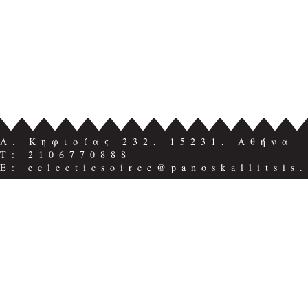
Λ. Κηφισίας 232, 15231, Αθήνα
Τ: 2106770888
E: eclecticsoiree@panoskallitsis