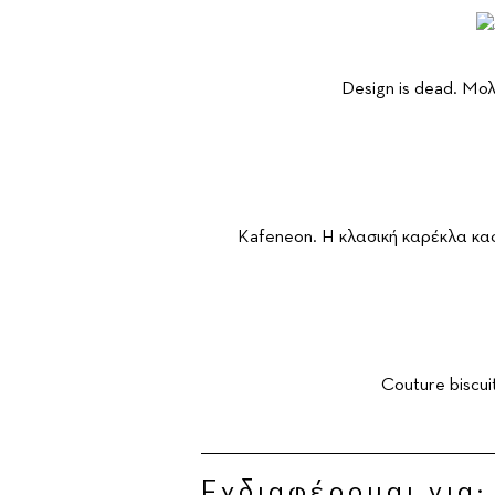
Design is dead. Μολ
Kafeneon. H κλασική καρέκλα καφ
Couture biscui
Ενδιαφέρομαι για: