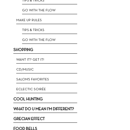
ΤIPS & TRICKS
GO WITH THE FLOW
MAKE UP RULES
TIPS & TRICKS
GO WITH THE FLOW
SHOPPING
WANT IT? GET IT!
CD/MUSIC
SALON'S FAVORITES
ECLECTIC SOIRÉE
COOL HUNTING
WHAT DO U MEAN I’M DIFFERENT?
GRECIAN EFFECT
FOOD BELLS