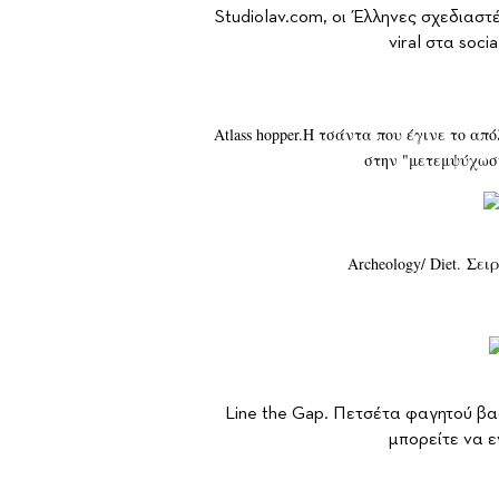
Studiolav.com, οι Έλληνες σχεδιασ
viral στα soci
Αtlass hopper.H τσάντα που έγινε το απ
στην "μετεμψύχωση
Archeology/ Diet.
Σειρ
Line the Gap. Πετσέτα φαγητού βα
μπορείτε να ε