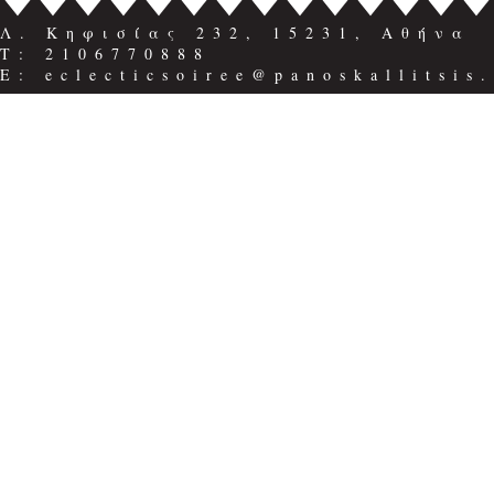
Λ. Κηφισίας 232, 15231, Αθήνα
Τ: 2106770888
E: eclecticsoiree@panoskallitsis