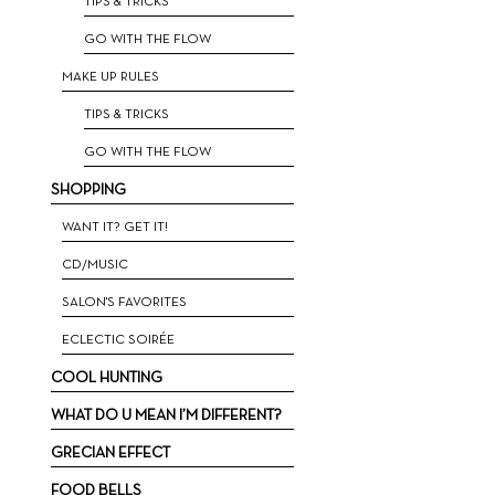
ΤIPS & TRICKS
GO WITH THE FLOW
MAKE UP RULES
TIPS & TRICKS
GO WITH THE FLOW
SHOPPING
WANT IT? GET IT!
CD/MUSIC
SALON'S FAVORITES
ECLECTIC SOIRÉE
COOL HUNTING
WHAT DO U MEAN I’M DIFFERENT?
GRECIAN EFFECT
FOOD BELLS