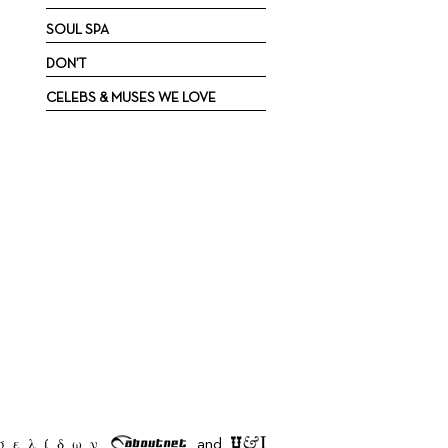
SOUL SPA
DON’T
CELEBS & MUSES WE LOVE
σελίδων
and